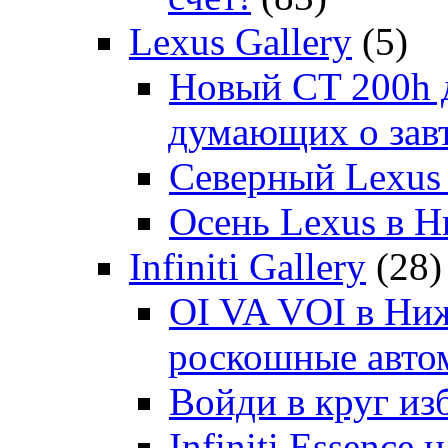
Lexus Gallery
(5)
Новый CT 200h д
думающих о зав
Северный Lexus
Осень Lexus в 
Infiniti Gallery
(28)
OI VA VOI в Ни
роскошные автом
Войди в круг и
Infiniti Essenc