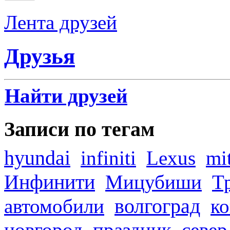
Лента друзей
Друзья
Найти друзей
Записи по тегам
hyundai
infiniti
Lexus
mi
Инфинити
Мицубиши
Т
волгоград
автомобили
ко
новгород
праздник
север