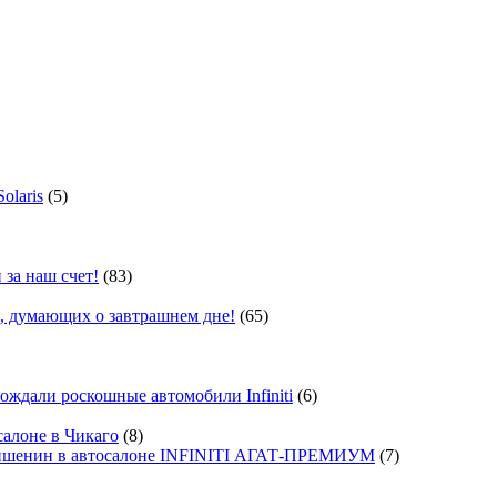
olaris
(5)
 за наш счет!
(83)
, думающих о завтрашнем дне!
(65)
ждали роскошные автомобили Infiniti
(6)
салоне в Чикаго
(8)
ишенин в автосалоне INFINITI АГАТ-ПРЕМИУМ
(7)