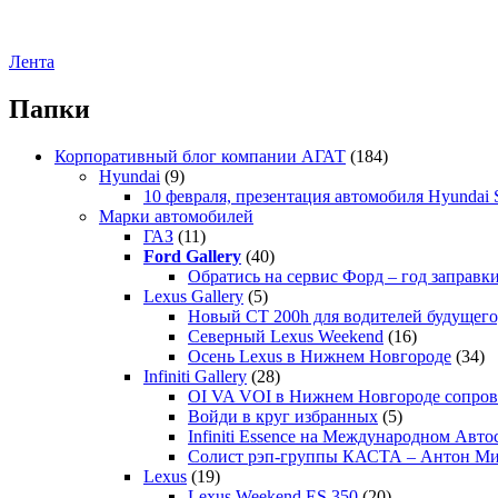
Лента
Папки
Корпоративный блог компании АГАТ
(184)
Hyundai
(9)
10 февраля, презентация автомобиля Hyundai S
Марки автомобилей
ГАЗ
(11)
Ford Gallery
(40)
Обратись на сервис Форд – год заправки
Lexus Gallery
(5)
Новый CT 200h для водителей будущего
Северный Lexus Weekend
(16)
Осень Lexus в Нижнем Новгороде
(34)
Infiniti Gallery
(28)
OI VA VOI в Нижнем Новгороде сопрово
Войди в круг избранных
(5)
Infiniti Essence на Международном Авто
Солист рэп-группы КАСТА – Антон М
Lexus
(19)
Lexus Weekend ES 350
(20)