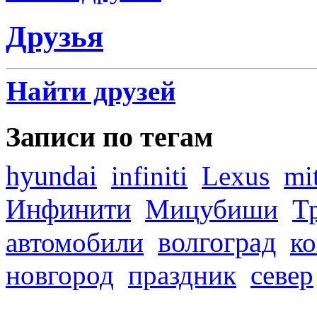
Друзья
Найти друзей
Записи по тегам
hyundai
infiniti
Lexus
mi
Инфинити
Мицубиши
Т
волгоград
автомобили
ко
новгород
праздник
север