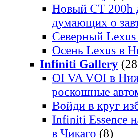
Новый CT 200h д
думающих о зав
Северный Lexus
Осень Lexus в 
Infiniti Gallery
(28
OI VA VOI в Ни
роскошные автом
Войди в круг и
Infiniti Essenc
в Чикаго
(8)