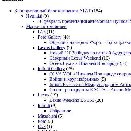
Корпоративный блог компании АГАТ
(184)
Hyundai
(9)
10 февраля, презентация автомобиля Hyundai S
Марки автомобилей
ГАЗ
(11)
Ford Gallery
(40)
Обратись на сервис Форд – год заправки
Lexus Gallery
(5)
Новый CT 200h для водителей будущего
Северный Lexus Weekend
(16)
Осень Lexus в Нижнем Новгороде
(34)
Infiniti Gallery
(28)
OI VA VOI в Нижнем Новгороде сопрово
Войди в круг избранных
(5)
Infiniti Essence на Международном Авто
Солист рэп-группы КАСТА – Антон М
Lexus
(19)
Lexus Weekend ES 350
(20)
Infiniti
(9)
Избранное
Mitsubishi
(5)
Ford
(3)
ГАЗ
(1)