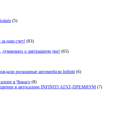
olaris
(5)
 за наш счет!
(83)
, думающих о завтрашнем дне!
(65)
ждали роскошные автомобили Infiniti
(6)
салоне в Чикаго
(8)
ишенин в автосалоне INFINITI АГАТ-ПРЕМИУМ
(7)