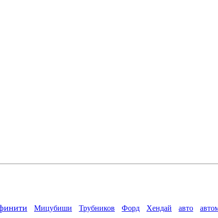
финити
Мицубиши
Трубников
Форд
Хендай
авто
авто