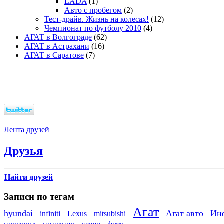
LADA
(1)
Авто с пробегом
(2)
Тест-драйв. Жизнь на колесах!
(12)
Чемпионат по футболу 2010
(4)
АГАТ в Волгограде
(62)
АГАТ в Астрахани
(16)
АГАТ в Саратове
(7)
Лента друзей
Друзья
Найти друзей
Записи по тегам
Агат
hyundai
Агат авто
Ин
infiniti
Lexus
mitsubishi