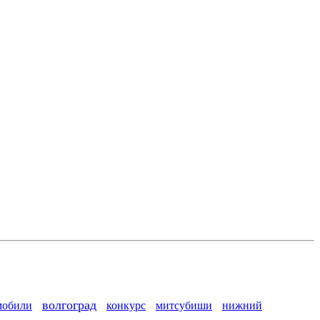
волгоград
мобили
конкурс
митсубиши
нижний