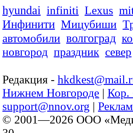
hyundai
infiniti
Lexus
mi
Инфинити
Мицубиши
Т
волгоград
автомобили
ко
новгород
праздник
север
Редакция -
hkdkest@mail.r
Нижнем Новгороде
|
Кор. 
support@nnov.org
|
Реклам
© 2001—2026 ООО «Медиа 
30