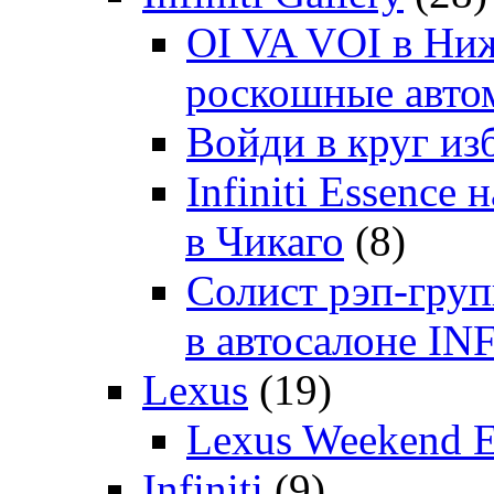
OI VA VOI в Ни
роскошные автом
Войди в круг и
Infiniti Essenc
в Чикаго
(8)
Солист рэп-гр
в автосалоне 
Lexus
(19)
Lexus Weekend 
Infiniti
(9)