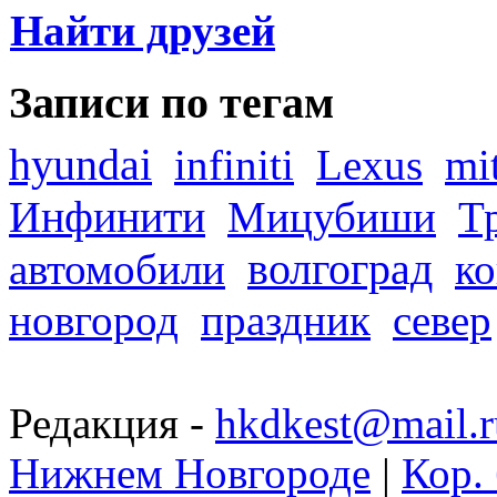
Найти друзей
Записи по тегам
hyundai
infiniti
Lexus
mi
Инфинити
Мицубиши
Т
волгоград
автомобили
ко
новгород
праздник
север
Редакция -
hkdkest@mail.r
Нижнем Новгороде
|
Кор. 