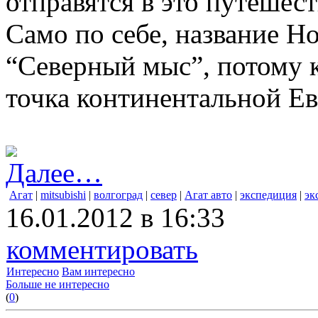
отправятся в это путешест
Само по себе, название Но
“Северный мыс”, потому к
точка континентальной Е
Далее…
Агат
|
mitsubishi
|
волгоград
|
север
|
Агат авто
|
экспедиция
|
эк
16.01.2012 в 16:33
комментировать
Интересно
Вам интересно
Больше не интересно
(
0
)