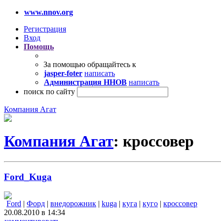
www.nnov.org
Регистрация
Вход
Помощь
За помощью обращайтесь к
jasper-foter
написать
Администрация ННОВ
написать
поиск по сайту
Компания Агат
Компания Агат
: кроссовер
Ford_Kuga
Ford
|
Форд
|
внедорожник
|
kuga
|
куга
|
куго
|
кроссовер
20.08.2010 в 14:34