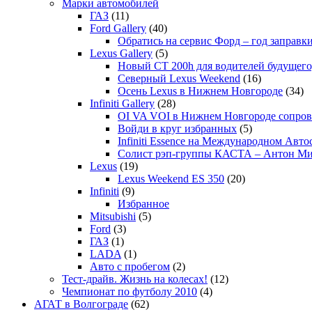
Марки автомобилей
ГАЗ
(11)
Ford Gallery
(40)
Обратись на сервис Форд – год заправки
Lexus Gallery
(5)
Новый CT 200h для водителей будущего
Северный Lexus Weekend
(16)
Осень Lexus в Нижнем Новгороде
(34)
Infiniti Gallery
(28)
OI VA VOI в Нижнем Новгороде сопрово
Войди в круг избранных
(5)
Infiniti Essence на Международном Авто
Солист рэп-группы КАСТА – Антон М
Lexus
(19)
Lexus Weekend ES 350
(20)
Infiniti
(9)
Избранное
Mitsubishi
(5)
Ford
(3)
ГАЗ
(1)
LADA
(1)
Авто с пробегом
(2)
Тест-драйв. Жизнь на колесах!
(12)
Чемпионат по футболу 2010
(4)
АГАТ в Волгограде
(62)