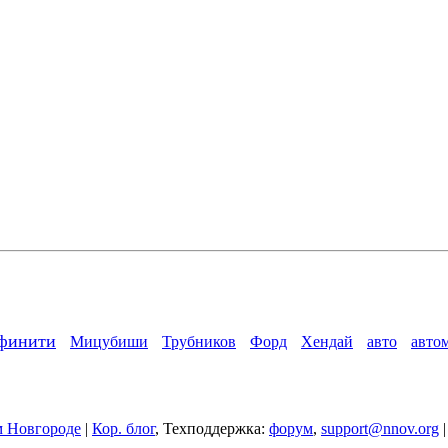
финити
Мицубиши
Трубников
Форд
Хендай
авто
авто
 Новгороде
|
Кор. блог
, Техподдержка:
форум
,
support@nnov.org