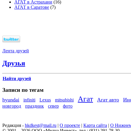
АГАТ в Астрахани
(16)
АГАТ в Саратове
(7)
Лента друзей
Друзья
Найти друзей
Записи по тегам
Агат
hyundai
Агат авто
Ин
infiniti
Lexus
mitsubishi
новгород
праздник
север
фото
Редакция -
hkdkest@mail.ru
|
О проекте
|
Карта сайта
|
О Нижнем
© 2001—2026 ООО «Медиа Инвест», тел.: (831) 291-78-30