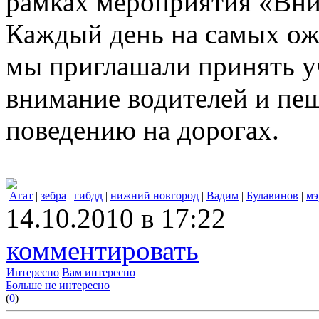
рамках мероприятия «Вни
Каждый день на самых ож
мы приглашали принять уч
внимание водителей и пе
поведению на дорогах.
Агат
|
зебра
|
гибдд
|
нижний новгород
|
Вадим
|
Булавинов
|
мэ
14.10.2010 в 17:22
комментировать
Интересно
Вам интересно
Больше не интересно
(
0
)