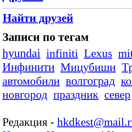
Найти друзей
Записи по тегам
hyundai
infiniti
Lexus
mi
Инфинити
Мицубиши
Т
волгоград
автомобили
ко
новгород
праздник
север
Редакция -
hkdkest@mail.r