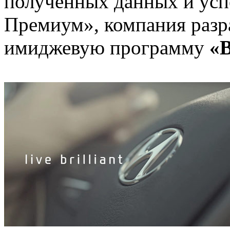
полученных данных и ус
Премиум», компания раз
имиджевую программу
«B