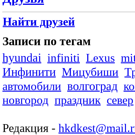
Найти друзей
Записи по тегам
hyundai
infiniti
Lexus
mi
Инфинити
Мицубиши
Т
волгоград
автомобили
ко
новгород
праздник
север
Редакция -
hkdkest@mail.r