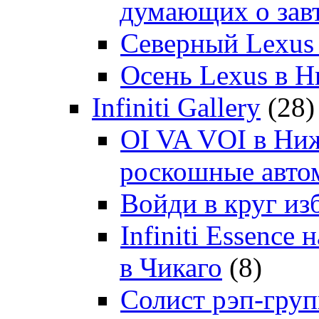
думающих о зав
Северный Lexus
Осень Lexus в 
Infiniti Gallery
(28)
OI VA VOI в Ни
роскошные автом
Войди в круг и
Infiniti Essenc
в Чикаго
(8)
Солист рэп-гр