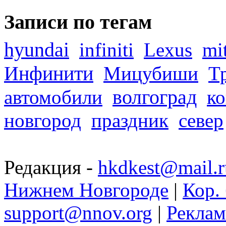
Записи по тегам
hyundai
infiniti
Lexus
mi
Инфинити
Мицубиши
Т
волгоград
автомобили
ко
новгород
праздник
север
Редакция -
hkdkest@mail.r
Нижнем Новгороде
|
Кор. 
support@nnov.org
|
Реклам