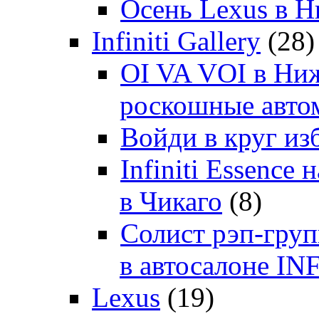
Осень Lexus в 
Infiniti Gallery
(28)
OI VA VOI в Ни
роскошные автом
Войди в круг и
Infiniti Essenc
в Чикаго
(8)
Солист рэп-гр
в автосалоне 
Lexus
(19)