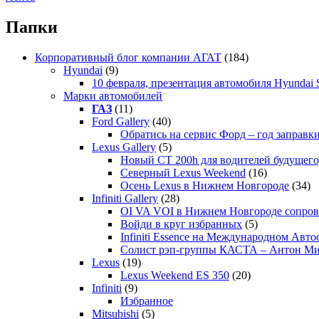
Папки
Корпоративный блог компании АГАТ
(184)
Hyundai
(9)
10 февраля, презентация автомобиля Hyundai S
Марки автомобилей
ГАЗ
(11)
Ford Gallery
(40)
Обратись на сервис Форд – год заправки
Lexus Gallery
(5)
Новый CT 200h для водителей будущего
Северный Lexus Weekend
(16)
Осень Lexus в Нижнем Новгороде
(34)
Infiniti Gallery
(28)
OI VA VOI в Нижнем Новгороде сопрово
Войди в круг избранных
(5)
Infiniti Essence на Международном Авто
Солист рэп-группы КАСТА – Антон М
Lexus
(19)
Lexus Weekend ES 350
(20)
Infiniti
(9)
Избранное
Mitsubishi
(5)