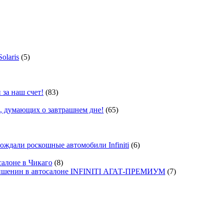
olaris
(5)
 за наш счет!
(83)
, думающих о завтрашнем дне!
(65)
ждали роскошные автомобили Infiniti
(6)
салоне в Чикаго
(8)
ишенин в автосалоне INFINITI АГАТ-ПРЕМИУМ
(7)