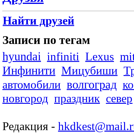
Найти друзей
Записи по тегам
hyundai
infiniti
Lexus
mi
Инфинити
Мицубиши
Т
волгоград
автомобили
ко
новгород
праздник
север
Редакция -
hkdkest@mail.r