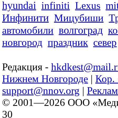
hyundai
infiniti
Lexus
mi
Инфинити
Мицубиши
Т
волгоград
автомобили
ко
новгород
праздник
север
Редакция -
hkdkest@mail.r
Нижнем Новгороде
|
Кор. 
support@nnov.org
|
Реклам
© 2001—2026 ООО «Медиа 
30