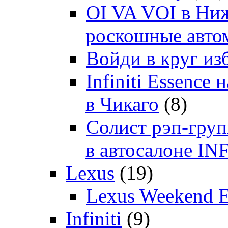
OI VA VOI в Ни
роскошные автом
Войди в круг и
Infiniti Essenc
в Чикаго
(8)
Солист рэп-гр
в автосалоне 
Lexus
(19)
Lexus Weekend 
Infiniti
(9)