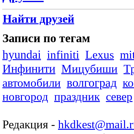
Найти друзей
Записи по тегам
hyundai
infiniti
Lexus
mi
Инфинити
Мицубиши
Т
волгоград
автомобили
ко
новгород
праздник
север
Редакция -
hkdkest@mail.r