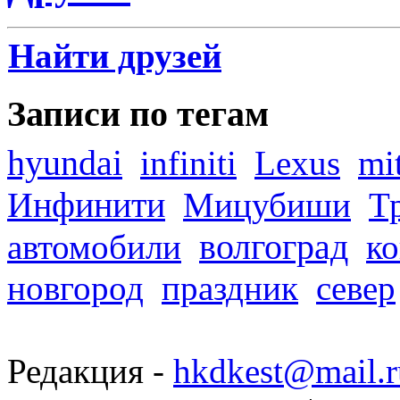
Найти друзей
Записи по тегам
hyundai
infiniti
Lexus
mi
Инфинити
Мицубиши
Т
волгоград
автомобили
ко
новгород
праздник
север
Редакция -
hkdkest@mail.r