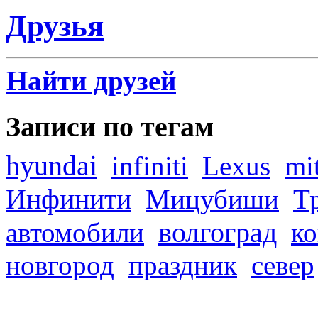
Друзья
Найти друзей
Записи по тегам
hyundai
infiniti
Lexus
mi
Инфинити
Мицубиши
Т
волгоград
автомобили
ко
новгород
праздник
север