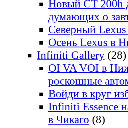
Новый CT 200h д
думающих о зав
Северный Lexus
Осень Lexus в 
Infiniti Gallery
(28)
OI VA VOI в Ни
роскошные автом
Войди в круг и
Infiniti Essenc
в Чикаго
(8)