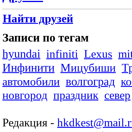
Найти друзей
Записи по тегам
hyundai
infiniti
Lexus
mi
Инфинити
Мицубиши
Т
волгоград
автомобили
ко
новгород
праздник
север
Редакция -
hkdkest@mail.r