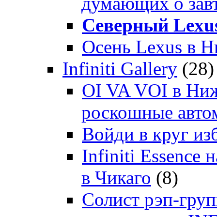
думающих о зав
Северный Lexu
Осень Lexus в 
Infiniti Gallery
(28)
OI VA VOI в Ни
роскошные автом
Войди в круг и
Infiniti Essenc
в Чикаго
(8)
Солист рэп-гр