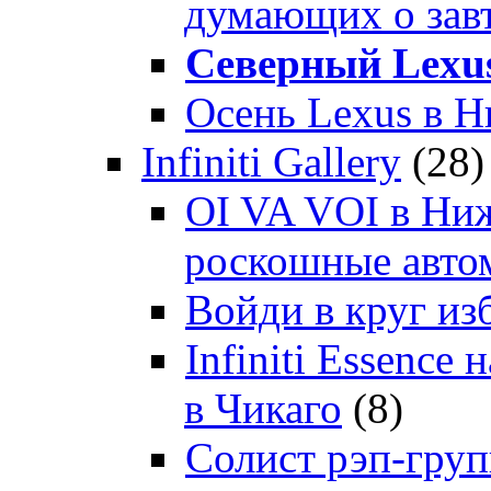
думающих о зав
Северный Lexu
Осень Lexus в 
Infiniti Gallery
(28)
OI VA VOI в Ни
роскошные автом
Войди в круг и
Infiniti Essenc
в Чикаго
(8)
Солист рэп-гр