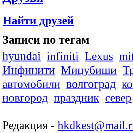
Найти друзей
Записи по тегам
hyundai
infiniti
Lexus
mi
Инфинити
Мицубиши
Т
волгоград
автомобили
ко
новгород
праздник
север
Редакция -
hkdkest@mail.r