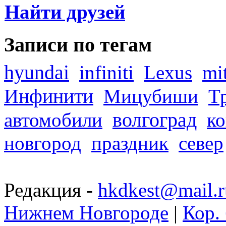
Найти друзей
Записи по тегам
hyundai
infiniti
Lexus
mi
Инфинити
Мицубиши
Т
волгоград
автомобили
ко
новгород
праздник
север
Редакция -
hkdkest@mail.r
Нижнем Новгороде
|
Кор. 