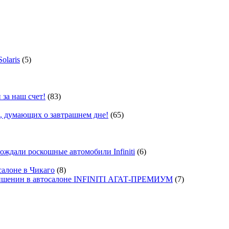
olaris
(5)
 за наш счет!
(83)
, думающих о завтрашнем дне!
(65)
ждали роскошные автомобили Infiniti
(6)
салоне в Чикаго
(8)
ишенин в автосалоне INFINITI АГАТ-ПРЕМИУМ
(7)