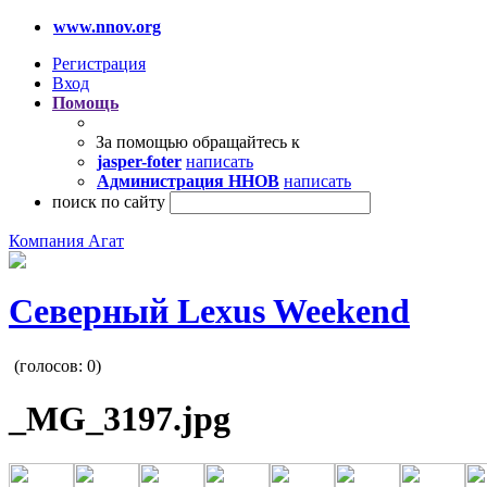
www.nnov.org
Регистрация
Вход
Помощь
За помощью обращайтесь к
jasper-foter
написать
Администрация ННОВ
написать
поиск по сайту
Компания Агат
Северный Lexus Weekend
(голосов:
0
)
_MG_3197.jpg