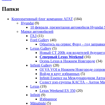
Папки
Корпоративный блог компании АГАТ
(184)
Hyundai
(9)
10 февраля, презентация автомобиля Hyundai S
Марки автомобилей
ГАЗ
(11)
Ford Gallery
(40)
Обратись на сервис Форд – год заправки
Lexus Gallery
(5)
Новый CT 200h для водителей будущего
Северный Lexus Weekend
(16)
Осень Lexus в Нижнем Новгороде
(34)
Infiniti Gallery
(28)
OI VA VOI в Нижнем Новгороде сопрово
Войди в круг избранных
(5)
Infiniti Essence на Международном Авто
Солист рэп-группы КАСТА – Антон М
Lexus
(19)
Lexus Weekend ES 350
(20)
Infiniti
(9)
Избранное
Mitsubishi
(5)