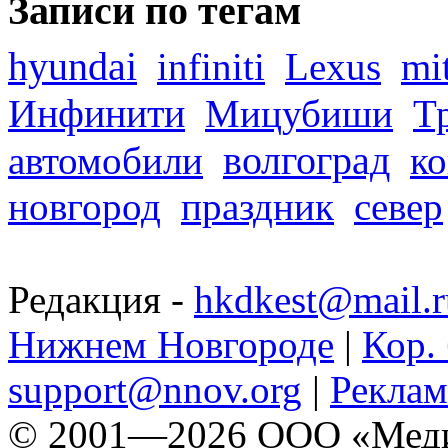
Записи по тегам
hyundai
infiniti
Lexus
mi
Инфинити
Мицубиши
Т
волгоград
автомобили
ко
новгород
праздник
север
Редакция -
hkdkest@mail.r
Нижнем Новгороде
|
Кор. 
support@nnov.org
|
Реклам
© 2001—2026 ООО «Медиа 