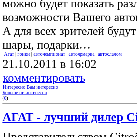
можно будет показать ра
возможности Вашего авто
А для всех зрителей буду
шары, подарки…
Агат
|
гонки
|
авточемпионат
|
автоярмарка
|
автослалом
21.10.2011 в 16:02
комментировать
Интересно
Вам интересно
Больше не интересно
(
0
)
АГАТ - лучший дилер Cit
Представительством Citro