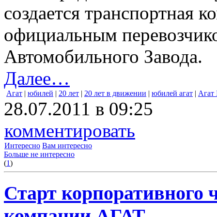
создается транспортная к
официальным перевозчико
Автомобильного Завода.
Далее…
Агат
|
юбилей
|
20 лет
|
20 лет в движении
|
юбилей агат
|
Агат
28.07.2011 в 09:25
комментировать
Интересно
Вам интересно
Больше не интересно
(
1
)
Старт корпоративного ч
компании АГАТ