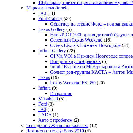
10 февраля, презентация автомобиля Hyundai S
Марки автомобилей
ГАЗ
(11)
Ford Gallery
(40)
Обратись на сервис Форд – год заправки
Lexus Gallery
(5)
Новый CT 200h для водителей будущего
Северный Lexus Weekend
(16)
Осень Lexus в Нижнем Новгороде
(34)
Infiniti Gallery
(28)
OI VA VOI в Нижнем Новгороде сопрово
Войди в круг избранных
(5)
Infiniti Essence на Международном Авто
Солист рэп-группы КАСТА – Антон М
Lexus
(19)
Lexus Weekend ES 350
(20)
Infiniti
(9)
Избранное
Mitsubishi
(5)
Ford
(3)
ГАЗ
(1)
LADA
(1)
Авто с пробегом
(2)
Тест-драйв. Жизнь на колесах!
(12)
Чемпионат по футболу 2010
(4)