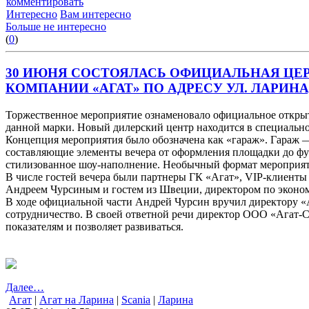
комментировать
Интересно
Вам интересно
Больше не интересно
(
0
)
30 ИЮНЯ СОСТОЯЛАСЬ ОФИЦИАЛЬНАЯ ЦЕ
КОМПАНИИ «АГАТ» ПО АДРЕСУ УЛ. ЛАРИНА,
Торжественное мероприятие ознаменовало официальное открыт
данной марки. Новый дилерский центр находится в специально
Концепция мероприятия было обозначена как «гараж». Гараж —
составляющие элементы вечера от оформления площадки до фу
стилизованное шоу-наполнение. Необычный формат мероприят
В числе гостей вечера были партнеры ГК «Агат», VIP-клиенты
Андреем Чурсиным и гостем из Швеции, директором по эконо
В ходе официальной части Андрей Чурсин вручил директору «
сотрудничество. В своей ответной речи директор ООО «Агат-С
показателям и позволяет развиваться.
Далее…
Агат
|
Агат на Ларина
|
Scania
|
Ларина