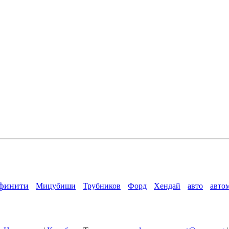
финити
Мицубиши
Трубников
Форд
Хендай
авто
авто