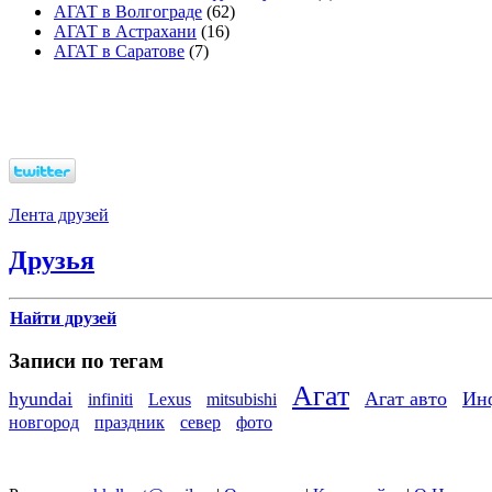
АГАТ в Волгограде
(62)
АГАТ в Астрахани
(16)
АГАТ в Саратове
(7)
Лента друзей
Друзья
Найти друзей
Записи по тегам
Агат
hyundai
Агат авто
Ин
infiniti
Lexus
mitsubishi
новгород
праздник
север
фото