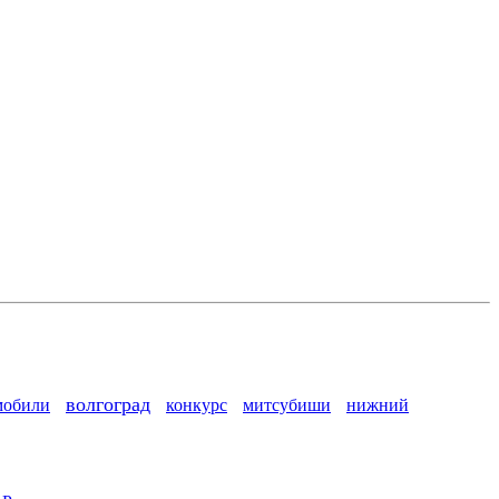
волгоград
мобили
конкурс
митсубиши
нижний