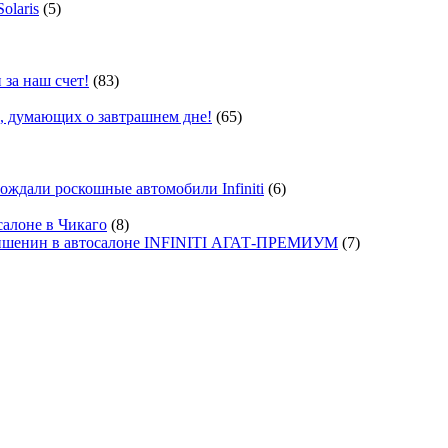
olaris
(5)
 за наш счет!
(83)
, думающих о завтрашнем дне!
(65)
ждали роскошные автомобили Infiniti
(6)
салоне в Чикаго
(8)
ишенин в автосалоне INFINITI АГАТ-ПРЕМИУМ
(7)