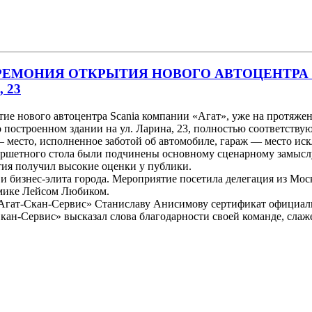
РЕМОНИЯ ОТКРЫТИЯ НОВОГО АВТОЦЕНТРА 
 23
ие нового автоцентра Scania компании «Агат», уже на протяж
 построенном здании на ул. Ларина, 23, полностью соответству
 место, исполненное заботой об автомобиле, гараж — место иск
ршетного стола были подчинены основному сценарному замыслу:
ия получил высокие оценки у публики.
 и бизнес-элита города. Мероприятие посетила делегация из Мо
мике Лейсом Любиком.
Агат-Скан-Сервис» Станиславу Анисимову сертификат официальн
кан-Сервис» высказал слова благодарности своей команде, сла