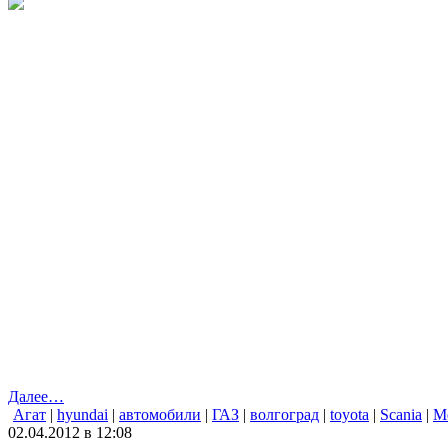
Далее…
Агат
|
hyundai
|
автомобили
|
ГАЗ
|
волгоград
|
toyota
|
Scania
|
M
02.04.2012 в 12:08