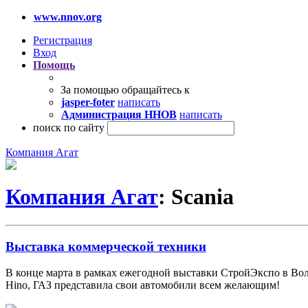
www.nnov.org
Регистрация
Вход
Помощь
За помощью обращайтесь к
jasper-foter
написать
Администрация ННОВ
написать
поиск по сайту
Компания Агат
Компания Агат
: Scania
Выставка коммерческой техники
В конце марта в рамках ежегодной выставки СтройЭкспо в Волг
Hino, ГАЗ представила свои автомобили всем желающим!