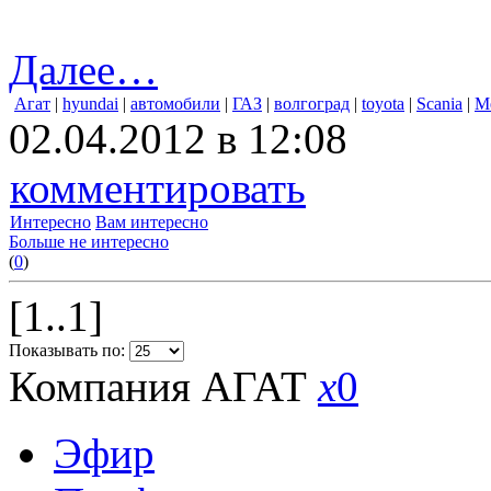
Далее…
Агат
|
hyundai
|
автомобили
|
ГАЗ
|
волгоград
|
toyota
|
Scania
|
M
02.04.2012 в 12:08
комментировать
Интересно
Вам интересно
Больше не интересно
(
0
)
[1..1]
Показывать по:
Компания АГАТ
x
0
Эфир