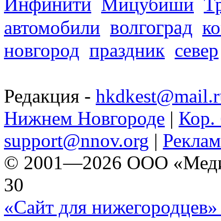
Инфинити
Мицубиши
Т
волгоград
автомобили
ко
новгород
праздник
север
Редакция -
hkdkest@mail.r
Нижнем Новгороде
|
Кор. 
support@nnov.org
|
Реклам
© 2001—2026 ООО «Медиа 
30
«Сайт для нижегородцев» 