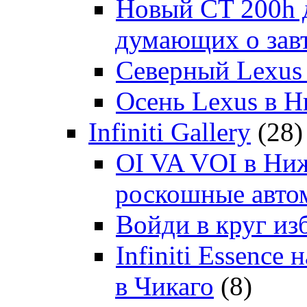
Новый CT 200h д
думающих о зав
Северный Lexus
Осень Lexus в 
Infiniti Gallery
(28)
OI VA VOI в Ни
роскошные автом
Войди в круг и
Infiniti Essenc
в Чикаго
(8)