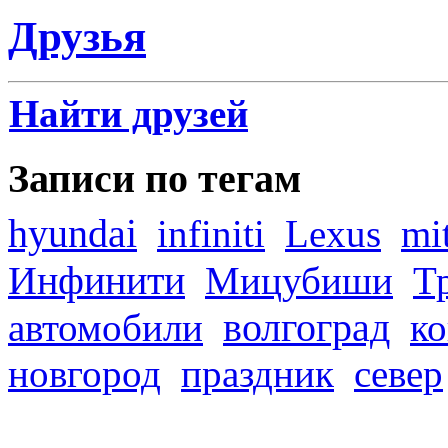
Друзья
Найти друзей
Записи по тегам
hyundai
infiniti
Lexus
mi
Инфинити
Мицубиши
Т
волгоград
автомобили
ко
новгород
праздник
север