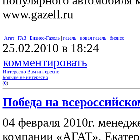
популярного автомобиля м
www.gazell.ru
Агат
|
ГАЗ
|
Бизнес-Газель
|
газель
|
новая газель
|
бизнес
25.02.2010 в 18:24
комментировать
Интересно
Вам интересно
Больше не интересно
(
0
)
Победа на всероссийско
04 февраля 2010г. менедж
компании «АГАТ», Екатер