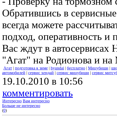
- Проверку на тормозном 
Обратившись в сервисные
всегда можете рассчитыв
подход, оперативность и
Вас ждут в автосервисах 
"Агат" на Родионова и на
Агат
|
подготовка к зиме
|
hyundai
|
бесплатно
|
Мицубиши
|
ши
автомобилей
|
сервис хендай
|
сервис мицубиши
|
сервис митс
19.10.2010 в 10:56
комментировать
Интересно
Вам интересно
Больше не интересно
(
0
)