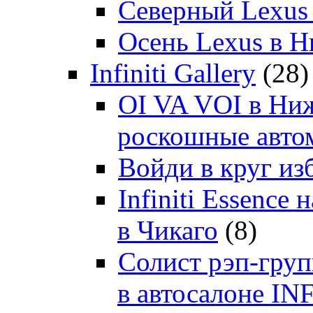
Северный Lexus
Осень Lexus в 
Infiniti Gallery
(28)
OI VA VOI в Ни
роскошные автом
Войди в круг и
Infiniti Essenc
в Чикаго
(8)
Солист рэп-гр
в автосалоне 