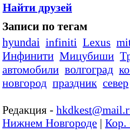
Найти друзей
Записи по тегам
hyundai
infiniti
Lexus
mi
Инфинити
Мицубиши
Т
волгоград
автомобили
ко
новгород
праздник
север
Редакция -
hkdkest@mail.r
Нижнем Новгороде
|
Кор. 