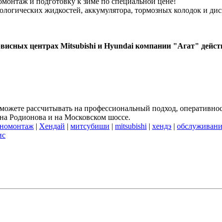
омонтаж и подготовку к зиме по специальной цене!
логических жидкостей, аккумулятора, тормозных колодок и дис
висных центрах Mitsubishi и Hyundai компании "Агат" дейст
 можете рассчитывать на профессиональный подход, оперативно
 на Родионова и на Московском шоссе.
номонтаж
|
Хендай
|
митсубиши
|
mitsubishi
|
хендэ
|
обслуживани
ис