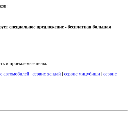
ков:
вует специальное предложение - бесплатная большая
сть и приемлемые цены.
е автомобилей
|
сервис хендай
|
сервис мицубиши
|
сервис