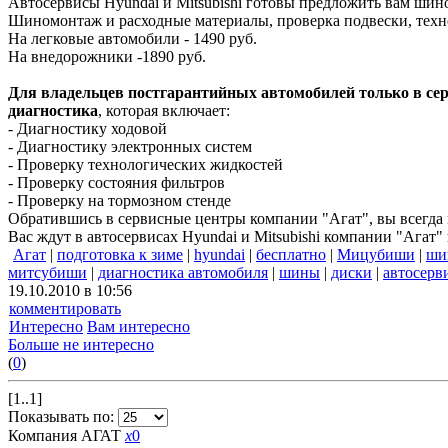
Автосервисы Hyundai и Mitsubishi готовы предложить вам шин
Шиномонтаж и расходные материалы, проверка подвески, техно
На легковые автомобили - 1490 руб.
На внедорожники -1890 руб.
Для владельцев постгарантийных автомобилей только в сер
диагностика
, которая включает:
- Диагностику ходовой
- Диагностику электронных систем
- Проверку технологических жидкостей
- Проверку состояния фильтров
- Проверку на тормозном стенде
Обратившись в сервисные центры компании "Агат", вы всегда
Вас ждут в автосервисах Hyundai и Mitsubishi компании "Агат"
Агат
|
подготовка к зиме
|
hyundai
|
бесплатно
|
Мицубиши
|
ши
митсубиши
|
диагностика автомобиля
|
шины
|
диски
|
автосерв
19.10.2010 в 10:56
комментировать
Интересно
Вам интересно
Больше не интересно
(
0
)
[1..1]
Показывать по:
Компания АГАТ
x
0