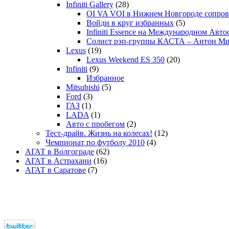
Infiniti Gallery
(28)
OI VA VOI в Нижнем Новгороде сопрово
Войди в круг избранных
(5)
Infiniti Essence на Международном Авто
Солист рэп-группы КАСТА – Антон М
Lexus
(19)
Lexus Weekend ES 350
(20)
Infiniti
(9)
Избранное
Mitsubishi
(5)
Ford
(3)
ГАЗ
(1)
LADA
(1)
Авто с пробегом
(2)
Тест-драйв. Жизнь на колесах!
(12)
Чемпионат по футболу 2010
(4)
АГАТ в Волгограде
(62)
АГАТ в Астрахани
(16)
АГАТ в Саратове
(7)