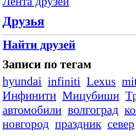
Лента друзей
Друзья
Найти друзей
Записи по тегам
hyundai
infiniti
Lexus
mi
Инфинити
Мицубиши
Т
волгоград
автомобили
ко
новгород
праздник
север