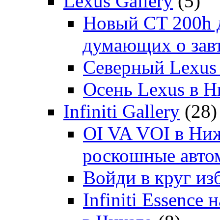
Lexus Gallery
(5)
Новый CT 200h д
думающих о зав
Северный Lexus
Осень Lexus в 
Infiniti Gallery
(28)
OI VA VOI в Ни
роскошные автом
Войди в круг и
Infiniti Essenc