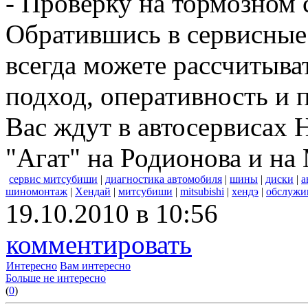
- Проверку на тормозном 
Обратившись в сервисные
всегда можете рассчитыв
подход, оперативность и
Вас ждут в автосервисах 
"Агат" на Родионова и на
сервис митсубиши
|
диагностика автомобиля
|
шины
|
диски
|
а
шиномонтаж
|
Хендай
|
митсубиши
|
mitsubishi
|
хендэ
|
обслужи
19.10.2010 в 10:56
комментировать
Интересно
Вам интересно
Больше не интересно
(
0
)