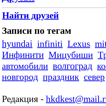
Найти друзей
Записи по тегам
hyundai
infiniti
Lexus
mi
Инфинити
Мицубиши
Т
волгоград
автомобили
ко
новгород
праздник
север
Редакция -
hkdkest@mail.r