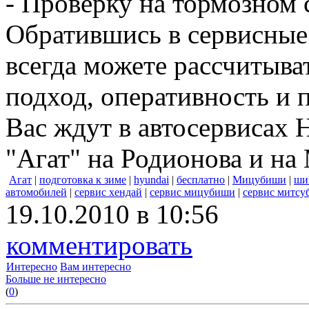
- Проверку на тормозном 
Обратившись в сервисные
всегда можете рассчитыв
подход, оперативность и
Вас ждут в автосервисах 
"Агат" на Родионова и на
Агат
|
подготовка к зиме
|
hyundai
|
бесплатно
|
Мицубиши
|
ши
автомобилей
|
сервис хендай
|
сервис мицубиши
|
сервис митс
19.10.2010 в 10:56
комментировать
Интересно
Вам интересно
Больше не интересно
(
0
)