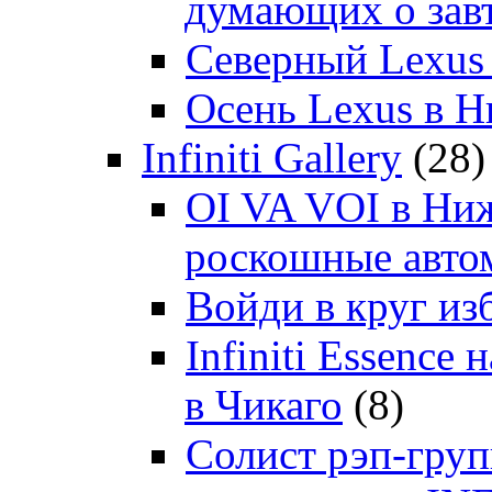
думающих о зав
Северный Lexus
Осень Lexus в 
Infiniti Gallery
(28)
OI VA VOI в Ни
роскошные автом
Войди в круг и
Infiniti Essenc
в Чикаго
(8)
Солист рэп-гр